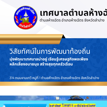
หน้าหลัก
ข่าวประชาสัมพันธ์
ข่าวจัดซื้อ-จั
 จังหวัดลำปาง ๕๒๑๙๐ โทร ๐-๕๔๒๖-๙๔๒๙ โทรสาร ๐-๕๔๒๖-๘๖๙๙