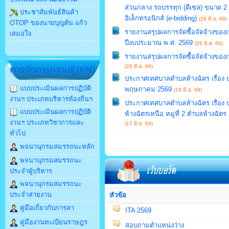
ส่วนกลาง รถบรรทุก (ดีเซล) ขนาด 2 
ประชาสัมพันธ์สินค้า
อิเล็กทรอนิกส์ (e-bidding)
(29 มิ.ย. 69)
OTOP ของนายบุญตัน แก้ว
รายงานสรุปผลการจัดซื้อจัดจ้างของ
เสมอใจ
ปีงบประมาณ พ.ศ. 2569
(26 มิ.ย. 69)
รายงานสรุปผลการจัดซื้อจัดจ้างขอ
การจัดการความรู้ (KM)
(26 มิ.ย. 69)
ประกาศเทศบาลตำบลห้างฉัตร เรื่อง 
แบบประเมินผลการปฏิบัติ
พฤษภาคม 2569
(18 มิ.ย. 69)
งานฯ ประเภทบริหารท้องถิ่นฯ
ประกาศเทศบาลตำบลห้างฉัตร เรื่อง
แบบประเมินผลการปฏิบัติ
ห้างฉัตรเหนือ หมู่ที่ 2 ตำบลห้างฉั
งานฯ ประเภทวิชาการและ
(17 มิ.ย. 69)
ทั่วไป
พจนานุกรมสมรรถนะหลัก
พจนานุกรมสมรรถนะ
ประจำผู้บริหาร
พจนานุกรมสมรรถนะ
ประจำสายงาน
หัวข้อ
คู่มือเกี่ยวกับการลา
ITA 2569
คู่มืองานทะเบียนราษฎร
สอบถามตำแหน่งว่าง