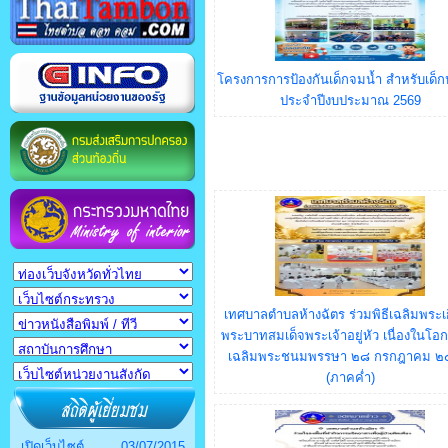
โครงการการป้องกันเด็กจมน้ำ สำหรับเด็ก
ประจำปีงบประมาณ 2569
เทศบาลตำบลห้างฉัตร ร่วมพิธีเฉลิมพระเก
พระบาทสมเด็จพระเจ้าอยู่หัว เนื่องในโอ
เฉลิมพระชนมพรรษา ๒๘ กรกฎาคม 
(ภาคค่ำ)
เปิดเว็บไซต์
03/07/2015