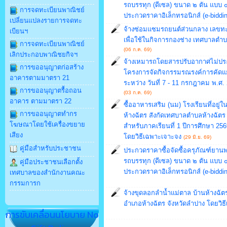
รถบรรทุก (ดีเซล) ขนาด ๒ ตัน แบบ ๔ 
การจดทะเบียนพาณิชย์
ประกวดราคาอิเล็กทรอนิกส์ (e-biddin
เปลี่ยนแปลงรายการจดทะ
จ้างซ่อมแซมรถยนต์ส่วนกลาง เลขทะ
เบียนฯ
เพื่อใช้ในกิจการกองช่าง เทศบาลตำบ
การจดทะเบียนพาณิชย์
(06 ก.ค. 69)
เลิกประกอบพาณิชยกิจฯ
จ้างเหมารถโดยสารปรับอากาศไม่ปร
การขออนุญาตก่อสร้าง
โครงการจัดกิจกรรมรณรงค์การคัดแ
อาคารตามมาตรา 21
ระหว่าง วันที่ 7 - 11 กรกฎาคม พ.ศ
การขออนุญาตรื้อถอน
(03 ก.ค. 69)
อาคาร ตามมาตรา 22
ซื้ออาหารเสริม (นม) โรงเรียนที่อย
การขออนุญาตทำกร
ห้างฉัตร สังกัดเทศบาลตำบลห้างฉัตร
โฆษณาโดยใช้เครื่องขยาย
สำหรับภาคเรียนที่ 1 ปีการศึกษา 2
เสียง
โดยวิธีเฉพาะเจาะจง
(29 มิ.ย. 69)
คู่มือสำหรับประชาชน
ประกวดราคาซื้อจัดซื้อครุภัณฑ์ยา
รถบรรทุก (ดีเซล) ขนาด ๒ ตัน แบบ ๔ 
คู่มือประชาชนเลือกตั้ง
ประกวดราคาอิเล็กทรอนิกส์ (e-biddin
เทศบาลของสำนักงานคณะ
กรรมการก
จ้างขุดลอกลำน้ำแม่ตาล บ้านห้างฉัตรเ
อำเภอห้างฉัตร จังหวัดลำปาง โดยวิธ
การขับเคลื่อนนโยบาย No