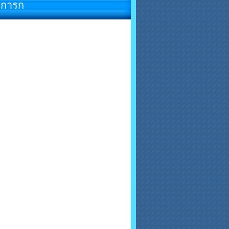
มการก