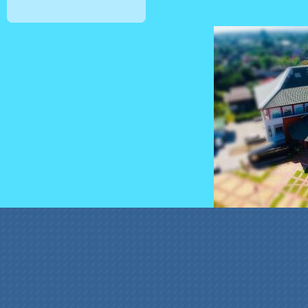
สล็อตเว็บตรง