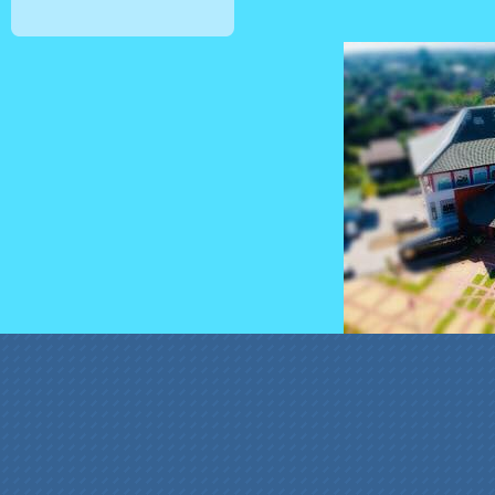
สล็อตเว็บตรง