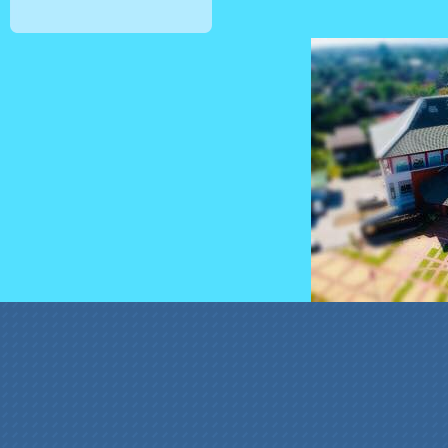
สล็อตเว็บตรง